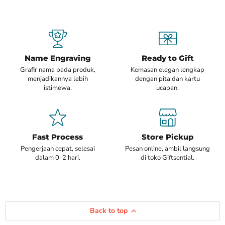
Name Engraving
Ready to Gift
Grafir nama pada produk,
Kemasan elegan lengkap
menjadikannya lebih
dengan pita dan kartu
istimewa.
ucapan.
Fast Process
Store Pickup
Pengerjaan cepat, selesai
Pesan online, ambil langsung
dalam 0-2 hari.
di toko Giftsential.
Back to top