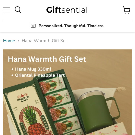
Menu
View
Search
cart
Personalized. Thoughtful. Timeless.
Home
Hana Warmth Gift Set