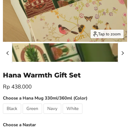
Tap to zoom
Hana Warmth Gift Set
Current price
Rp 438.000
Choose a Hana Mug 330ml/360ml (Color)
Black
Green
Navy
White
Choose a Nastar