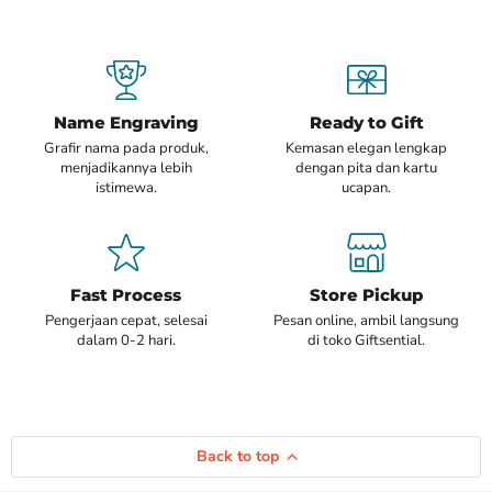
Name Engraving
Ready to Gift
Grafir nama pada produk,
Kemasan elegan lengkap
menjadikannya lebih
dengan pita dan kartu
istimewa.
ucapan.
Fast Process
Store Pickup
Pengerjaan cepat, selesai
Pesan online, ambil langsung
dalam 0-2 hari.
di toko Giftsential.
Back to top