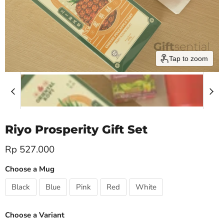
Tap to zoom
Riyo Prosperity Gift Set
Current price
Rp 527.000
Choose a Mug
Black
Blue
Pink
Red
White
Choose a Variant