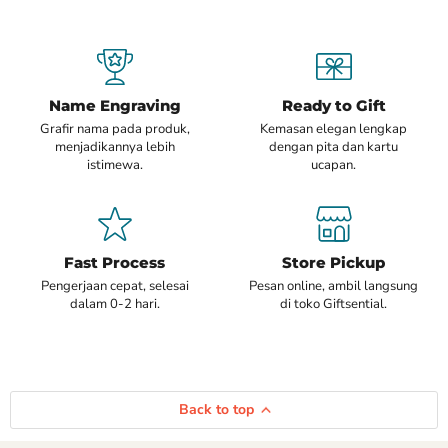
Name Engraving
Ready to Gift
Grafir nama pada produk,
Kemasan elegan lengkap
menjadikannya lebih
dengan pita dan kartu
istimewa.
ucapan.
Fast Process
Store Pickup
Pengerjaan cepat, selesai
Pesan online, ambil langsung
dalam 0-2 hari.
di toko Giftsential.
Back to top