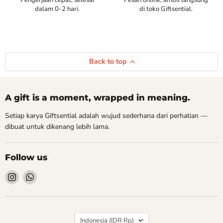
Pengerjaan cepat, selesai
Pesan online, ambil langsung
dalam 0-2 hari.
di toko Giftsential.
Back to top
A gift is a moment, wrapped in meaning.
Setiap karya Giftsential adalah wujud sederhana dari perhatian —
dibuat untuk dikenang lebih lama.
Follow us
Find
Find
us
us
on
on
Instagram
WhatsApp
Country
Indonesia
(IDR Rp)