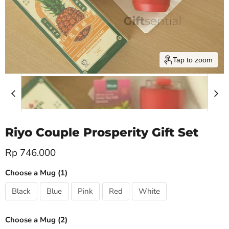
Tap to zoom
Riyo Couple Prosperity Gift Set
Current price
Rp 746.000
Choose a Mug (1)
Black
Blue
Pink
Red
White
Choose a Mug (2)